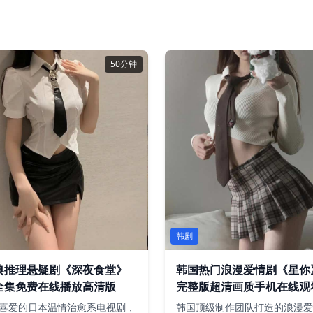
50分钟
韩剧
典推理悬疑剧《深夜食堂》
韩国热门浪漫爱情剧《星你
全集免费在线播放高清版
完整版超清画质手机在线观
喜爱的日本温情治愈系电视剧，
韩国顶级制作团队打造的浪漫爱