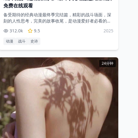
免费在线观看
备受期待的经典动漫最终季完结篇，精彩的战斗场面，深
刻的人性思考，完美的故事收尾，是动漫爱好者必看的史
诗级作品
312.0
k
9.5
2025
动漫
战斗
史诗
24分钟