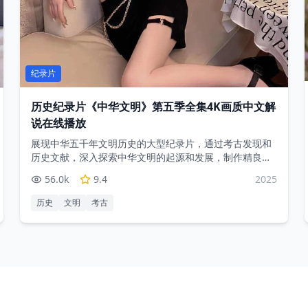
纪录片
历史纪录片《中华文明》第五季全集4K画质中文解
说在线播放
展现中华五千年文明历史的大型纪录片，通过考古发现和
历史文献，深入探索中华文明的起源和发展，制作精良，
内容丰富
56.0
k
9.4
2025
历史
文明
考古