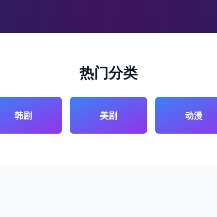
热门分类
韩剧
美剧
动漫