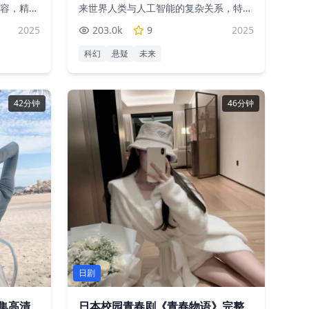
容，精美
来世界人类与人工智能的复杂关系，特效
爱情故
震撼，剧情烧脑，是科幻迷不可错过的精
2025
203.0
k
9
2025
品美剧
科幻
悬疑
未来
42分钟
46分钟
日剧
集高清
日本校园青春剧《青春物语》完整