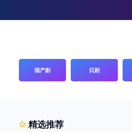
国产剧
日剧
精选推荐