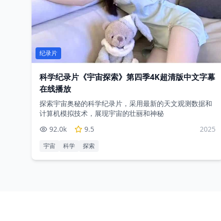
纪录片
科学纪录片《宇宙探索》第四季4K超清版中文字幕
在线播放
探索宇宙奥秘的科学纪录片，采用最新的天文观测数据和
计算机模拟技术，展现宇宙的壮丽和神秘
92.0
k
9.5
2025
宇宙
科学
探索